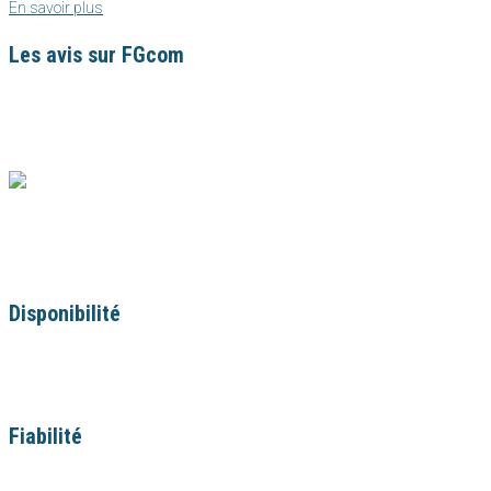
En savoir plus
Les avis sur FGcom
Nous avons travaillé avec Franck de FGcom de juin à octobre 2021. Nous avi
1400 abonnés en moins de 5 mois avec des publications à plus de 600 likes
ça, une personne très agréable, réactive et à l'écoute, merci !
La Théière de Camille
Community Management
Disponibilité
Il y a plusieurs avantages à choisir un freelance pour une entreprise. Celui 
suis
à l’écoute et réactif
afin d’obtenir un rendu de qualité. De plus, po
Fiabilité
Transparent
avec mes clients, je réalise une estimation la plus juste pos