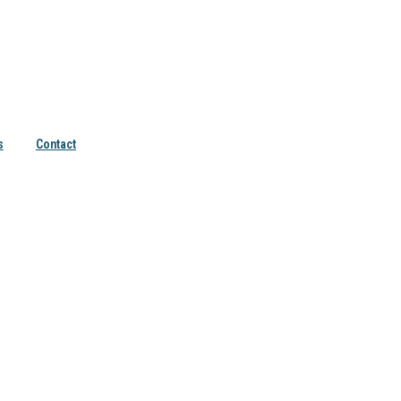
s
Contact
lientèle, toucher vos prospects et développer votre image sur internet.