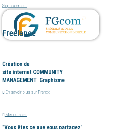
Skip to content
Freelance
Je vous accompagne pour améliorer votre communication digitale.
Création de
site internet
COMMUNITY
MANAGEMENT
Graphisme
En savoir plus sur Franck
Bienvenue sur mon site, je suis Franck Géhin, fondateur de FGcom et profess
Me contacter
"Vous êtes ce que vous partagez"