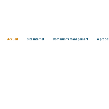
Accueil
Site internet
Community management
A propo
ionnel de la communication digitale. Ensemble, nous allons fidéliser votre c