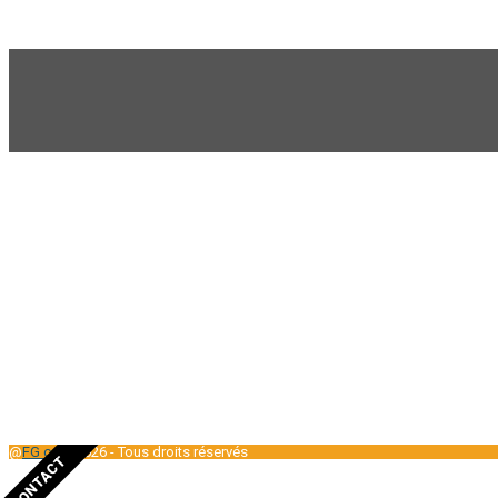
Mon but est d’
atteindre vos objectifs
grâce à une
relation fiable
permet
@
FG com
2026 - Tous droits réservés
CONTACT