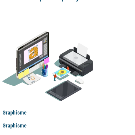
– C.W. Leadbeater –
Adopter une bonne stratégie digitale est selon moi la meilleure façon de do
Graphisme
Graphisme