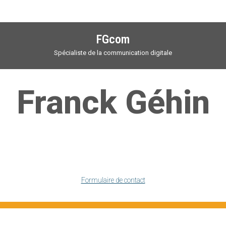
tant à chacun de mes clients de pouvoir se concentrer pleinement sur leurs 
FGcom
Spécialiste de la communication digitale
Franck Géhin
franck@franckgehin.fr
06 82 39 97 92
Formulaire de contact