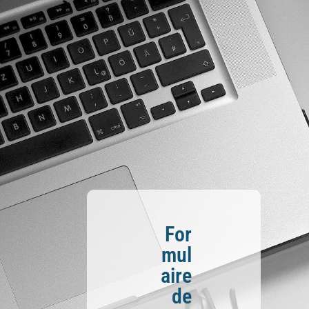
For
mul
aire
de