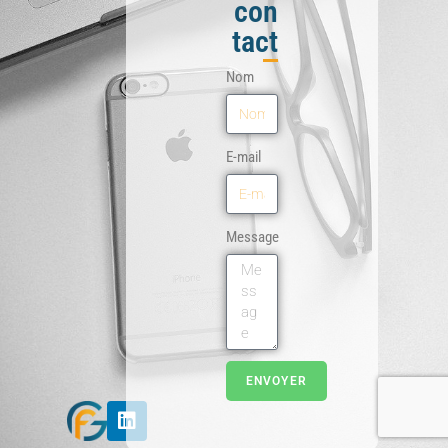
con
tact
Nom
E-mail
Message
ENVOYER