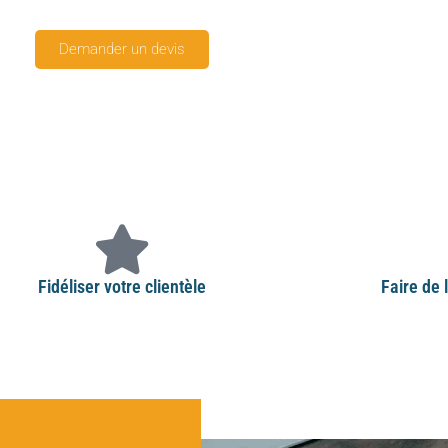
Demander un devis
Fidéliser votre clientèle
Faire de 
des promotions, des jeux concours, intégrer vos
Faire de la publicit
ts dans le fonctionnement de votre entreprise.
de toucher uniquemen
résultats très préci
C’est tout l’invers