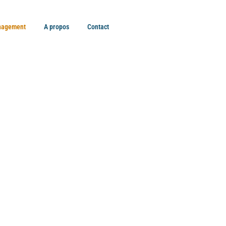
nagement
A propos
Contact
 pour fidéliser votre clientèle et
, alimenter et faire de la publicité