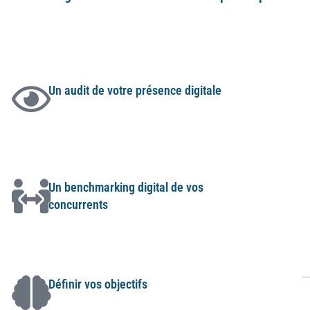
Voici les étapes qu’on suivra ensemble pour améliorer votre visibilité sur
Un audit de votre présence digitale
Votre site internet, vos réseaux sociaux, votre
compte Facebook business, vos pixels sur votre
site…
Un benchmarking digital de vos
concurrents
Leur stratégie digitale : site, réseaux sociaux,
contenus…
Définir vos objectifs