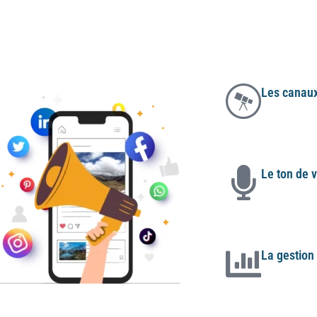
 internet grâce aux réseaux sociaux
Les canaux 
Selon vos pro
sociaux sont
Le ton de 
Il est import
pour chaque 
La gestion
Attirer vos cl
grâce aux ré