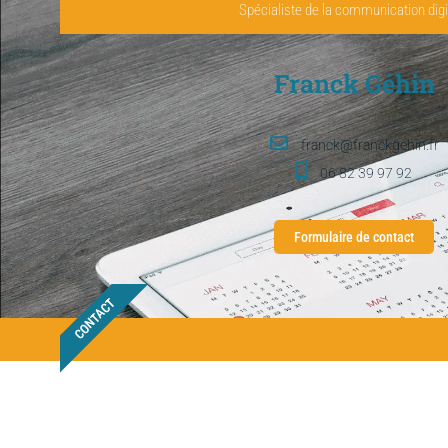
Spécialiste de la communication digi
Franck Géhin
franck@franckgehin.fr
06 82 39 97 92
Formulaire de contact
CONTACT