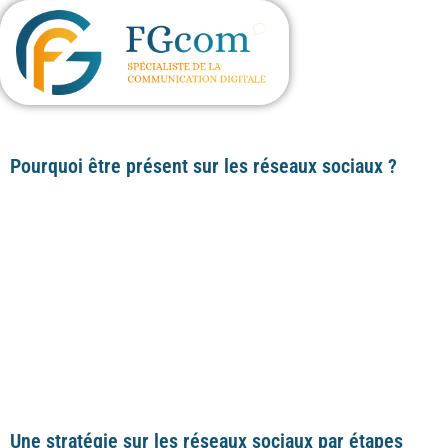
Pourquoi être présent sur les réseaux sociaux ?
Vous avez une belle charte graphique et un site internet fonctionnel, il 
de toucher votre cible. Vos clients et prospects sont-ils sur les réseaux so
Report 2021 de We Are Social et Hootsuite nous annonce qu’il y a 49,6 mi
d’utilisateurs actifs sur les réseaux sociaux, soit 76% de la population. C
d’année en année, il est donc très probable de trouver vos clients sur les 
stratégie social média est un incontournable de la visibilité web. Mais aujou
pas seulement d’être présent, il est nécessaire d’avoir un plan d’action.
Une stratégie sur les réseaux sociaux par étapes