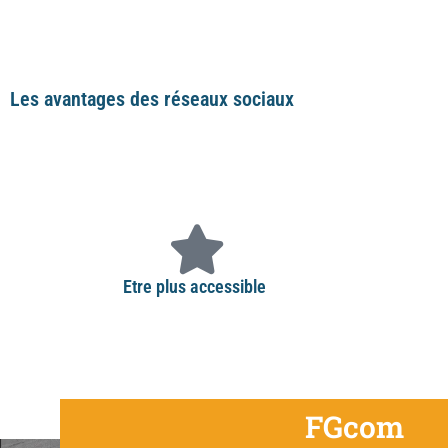
A quoi vont vous servir les réseaux sociaux ?
Les avantages des réseaux sociaux
Voici 3 avantages clés pour gagner des clients sur les réseaux sociaux
Etre plus accessible
Vos clients pourront communiquer avec vous en 2 clics.
Faire 
Vous pourrez, en retour, leur répondre rapidement et
clien
facilement.
FGcom