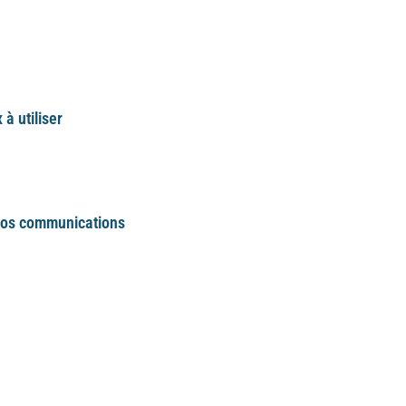
à utiliser
duits ou services, certains réseaux
 plus avantageux que d’autres.
vos communications
ant de définir et garder le même ton
publication.
ients et prospects pour les fidéliser
seaux sociaux.