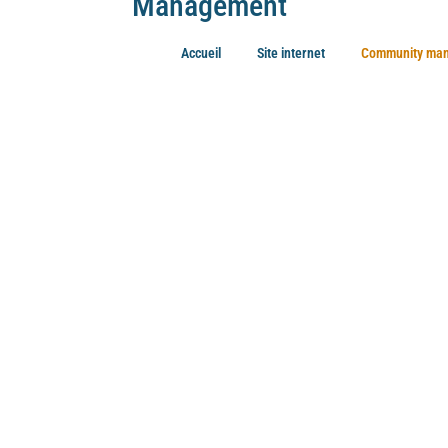
Management
Accueil
Site internet
Community ma
Améliorer vos réseaux sociaux est une bonne stratégie
toucher vos prospects. Je vous accompagne pour créer
sur vos réseaux.
est désormais temps
ciaux ? Le digital
llions
e chiffre augmente
plateformes, la
rd’hui, il ne s’agit