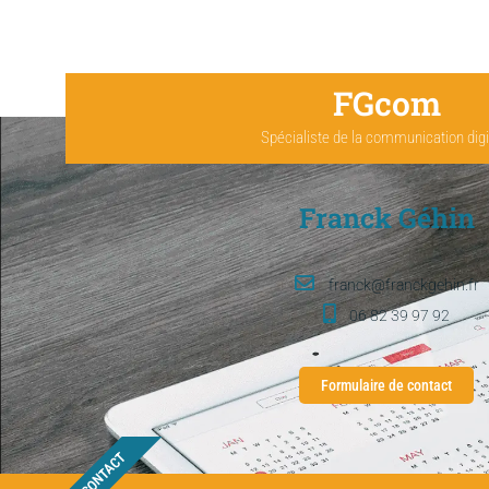
FGcom
Spécialiste de la communication digi
Franck Géhin
franck@franckgehin.fr
06 82 39 97 92
Formulaire de contact
CONTACT