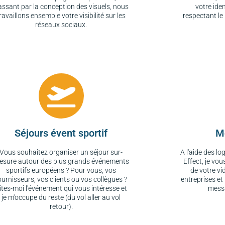
assant par la conception des visuels, nous
votre ide
ravaillons ensemble votre visibilité sur les
respectant l
réseaux sociaux.
Séjours évent sportif
M
Vous souhaitez organiser un séjour sur-
A l'aide des lo
esure autour des plus grands événements
Effect, je vo
sportifs européens ? Pour vous, vos
de votre vid
ournisseurs, vos clients ou vos collègues ?
entreprises et
ites-moi l'événement qui vous intéresse et
messa
je m'occupe du reste (du vol aller au vol
retour).